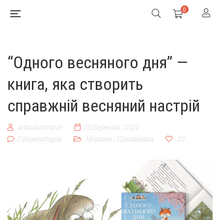
0
“Одного весняного дня” —
книга, яка створить
справжній весняний настрій
administrator
20 Березня, 2024
0 Коментарів
Новини
/
Цікавинки
20