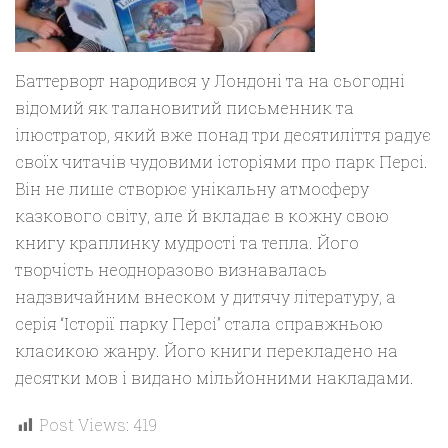
Баттерворт народився у Лондоні та на сьогодні
відомий як талановитий письменник та
ілюстратор, який вже понад три десятиліття радує
своїх читачів чудовими історіями про парк Персі.
Він не лише створює унікальну атмосферу
казкового світу, але й вкладає в кожну свою
книгу краплинку мудрості та тепла. Його
творчість неодноразово визнавалась
надзвичайним внеском у дитячу літературу, а
серія “Історії парку Персі” стала справжньою
класикою жанру. Його книги перекладено на
десятки мов і видано мільйонними накладами.
Post Views:
419