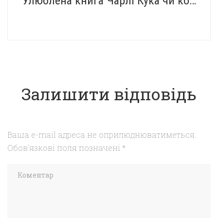
Улюблена книга Чарлі Кука чи кожної дитини?
Залишити відповідь
Ваша e-mail адреса не оприлюднюватиметься.
Обов’язкові поля позначені
*