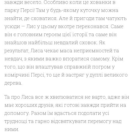
завжди весело. Особливо коли це хованки в
парку Персі! Там у будь-якому куточку можна
знайти, де сховатися. Але й пригоди там чатують
усюди — Лис у цьому вкотре переконався. Саме
він є головним героєм цієї історії та саме він
знайшов найбільш невдалий сховок. Як
результат, Лиса чекає маса неприємностей та
невдач, з якими важко впоратися самому. Крім
того, що він влаштував справжній погром у
комірчині Персі, то ще й застряг у дуплі великого
дерева.
Та про Лиса все ж хвилюватися не варто, адже він
має хороших друзів, які готові завжди прийти на
допомогу. Разом їм вдасться подолати усі
труднощі та гарно відсвяткувати перемогу над
ними.