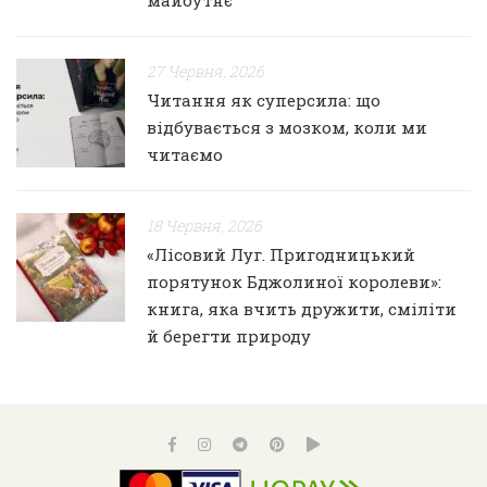
майбутнє
27 Червня, 2026
Читання як суперсила: що
відбувається з мозком, коли ми
читаємо
18 Червня, 2026
«Лісовий Луг. Пригодницький
порятунок Бджолиної королеви»:
книга, яка вчить дружити, сміліти
й берегти природу