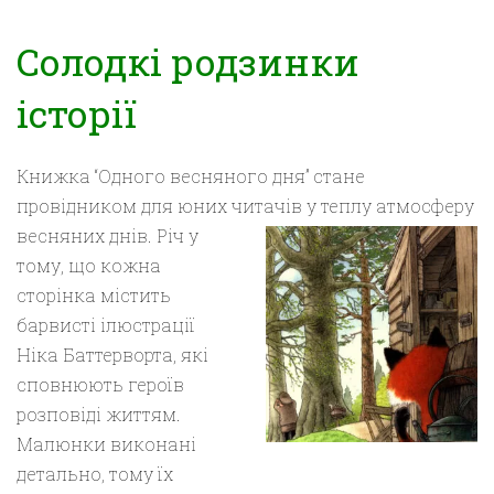
Солодкі родзинки
історії
Книжка “Одного весняного дня” стане
провідником для юних читачів у теплу атмосферу
весняних днів.
Річ у
тому, що кожна
сторінка містить
барвисті ілюстрації
Ніка
Баттерворта
, які
сповнюють героїв
розповіді життям.
Малюнки виконані
детально, тому їх