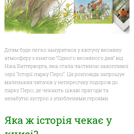
Дітям буде легко зануритися у квітучу весняну
атмосферу з книгою “Одного весняного дня” від
Ніка Баттерворта, яка стала частиною захопливої
серії “Історії парку Персі”. Ця розповідь запрошує
маленьких читачів у непересічну подорож до
парку Персі, де чекають цікаві пригоди та
незабутні зустрічі з улюбленими героями.
Яка ж історія чекає у
книзі?