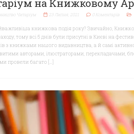
аріум на Книжковому Арс
ництво Читаріум
23 Липня, 2021
0 Коментарів
йважливіша книжкова подія року? Звичайно, Книжко
аходу, тому всі 5 днів були присутні в Києві на фест
ів з книжками нашого видавництва, а й самі активн
витими авторами, ілюстраторами, перекладачами, бл
ми провели багато […]