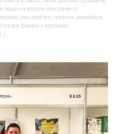
ої книги в Європі, який щорічно проходить
му вдалося зібрати унікальну та
Видавці, ілюстратори, графічні дизайнери,
б’ютори, фахівці з аудіокниг,
[…]