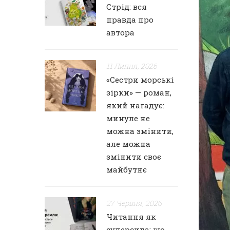
Стрід: вся
правда про
автора
11 Липня, 2026
«Сестри морські
зірки» — роман,
який нагадує:
минуле не
можна змінити,
але можна
змінити своє
майбутнє
27 Червня, 2026
Читання як
суперсила: що