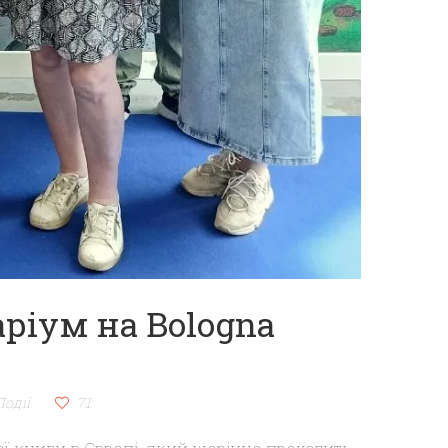
аріум на Bologna
Події
71