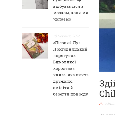
відбувається з
мозком, коли ми
читаємо
18 Червня, 2026
«Лісовий Луг.
Пригодницький
порятунок
Бджолиної
королеви»:
книга, яка вчить
Зді
дружити,
сміліти й
Chi
берегти природу
admin