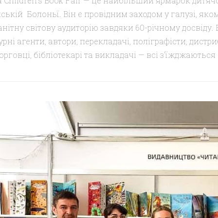
 Children’s Book Fair — це найбільший ярмарок дитяч
йській Болоньї. Він є провідним заходом у галузі, яко
нітну світову аудиторію завдяки 60-річному досвіду. 
урні агенти, автори, перекладачі, поліграфісти, дистри
рговці, бібліотекарі та викладачі — всі з’їжджаються 