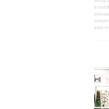
Bologna
в італі
різнома
літерат
книгото