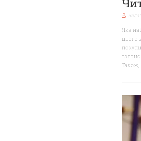
Чит
Видав
Яка на
цього з
покупц
талано
Також, 