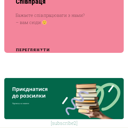
Співпраця
Бажаєте співпрацювати з нами?
– вам сюди
ПЕРЕГЛЯНУТИ
[subscribe2]