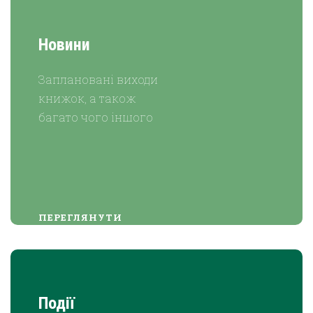
Новини
Заплановані виходи
книжок, а також
багато чого іншого
ПЕРЕГЛЯНУТИ
Події