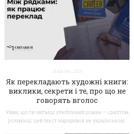
Персі» — тепла, добра й по-справжньому жива
класика дитячої літератури. Чому серія «Історії
парку Персі» — особлива Серія про Персі — це […]
15 Квітня, 2026
Як перекладають художні книги:
виклики, секрети і те, про що не
говорять вголос
Уяви, що ти читаєш улюблений роман — і раптом
розумієш: цей текст народився не українською.
Але ти цього не відчуваєш. Він звучить природно,