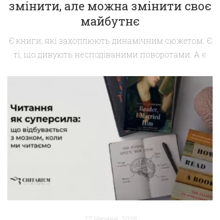
змінити, але можна змінити своє
майбутнє
Є книги, які захоплюють динамічним сюжетом. Є
ті, що дивують несподіваними поворотами. А є
романи, які непомітно змінюють спосіб, у який
ми дивимося на життя. Саме до таких належать
«Сестри морські зірки» Барбари О’Ніл. Це не
просто історія про двох жінок. Це роман про
пам’ять, прощення, дружбу, сімейні рани та силу
людського серця. Він не […]
27 Червня, 2026