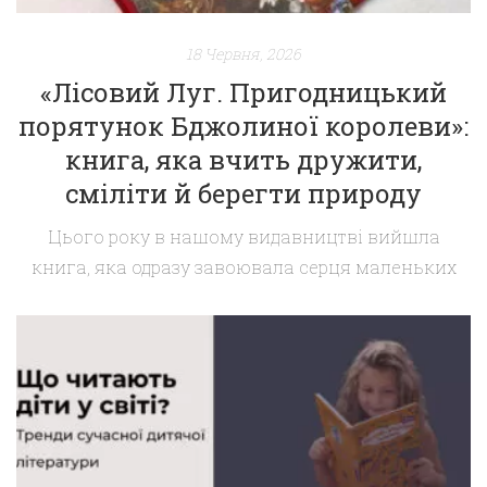
18 Червня, 2026
«Лісовий Луг. Пригодницький
порятунок Бджолиної королеви»:
книга, яка вчить дружити,
сміліти й берегти природу
Цього року в нашому видавництві вийшла
книга, яка одразу завоювала серця маленьких
читачів і їхніх батьків. «Лісовий Луг.
Пригодницький порятунок Бджолиної королеви»
Штефана Вольфа — це не просто захоплива
пригодницька історія. Це тепла, атмосферна й
глибока книга, яка залишає слід у душі кожного,
хто її прочитав. Про що ця книга? У затишному
Лісовому Лузі стається […]