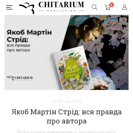
0
25 Липня, 2026
Якоб Мартін Стрід: вся правда
про автора
Його книги перекладені десятками мов,