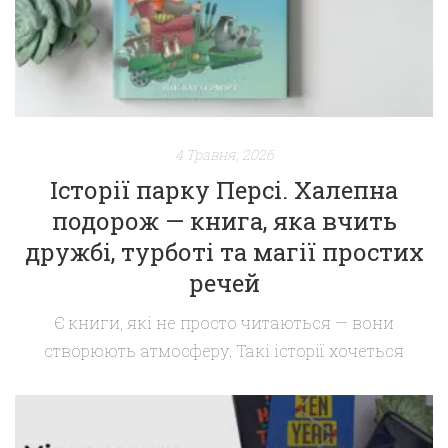
4 Травня, 2026
Історії парку Персі. Халепна
подорож — книга, яка вчить
дружбі, турботі та магії простих
речей
Є книги, які не просто читаються — вони
створюють атмосферу. Такі історії хочеться
перечитувати перед сном, обговорювати з
дитиною і повертатися до них знову й знову.
Саме до таких належить серія «Історії парку