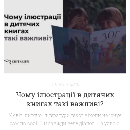
дихає, жартує, іноді навіть болить так, ніби його
писали саме для тебе. Це і є найвища магія
перекладу. Перекладач художньої літератури — не
просто людина, яка “знає мови”. Це автор у тіні, […]
7 Квітня, 2026
Чому ілюстрації в дитячих
книгах такі важливі?
У світі дитячої літератури текст ніколи не існує
сам по собі. Він завжди веде діалог — з уявою,