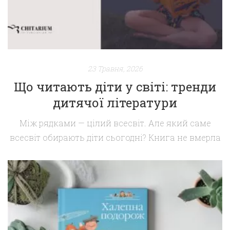
23 Травня, 2026
Що читають діти у світі: тренди
дитячої літератури
Між рядками — цілий всесвіт. Але який саме
всесвіт обирають діти сьогодні? Книга не вмерла
— вона мутувала Ще десять років тому педагоги
б’ють на сполох: «Діти не читають!» Сьогодні
картина інша — і значно цікавіша. Діти читають.
Просто по-іншому, інше й інакше, ніж очікували
дорослі. Вони гортають графічні романи на
планшетах, слухають аудіокниги в […]