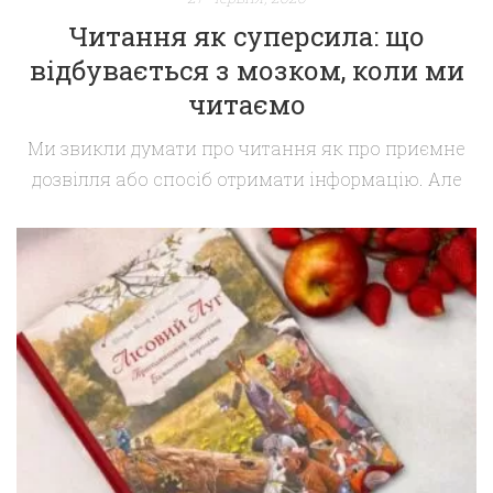
Читання як суперсила: що
відбувається з мозком, коли ми
читаємо
Ми звикли думати про читання як про приємне
дозвілля або спосіб отримати інформацію. Але
нейронауки останніх десятиліть відкрили щось
набагато цікавіше: читання — це одна з
найскладніших і найкориснішіших вправ для
людського мозку. Те, що відбувається всередині
голови, поки ви гортаєте сторінки, нагадує
справжній нейронний феєрверк. Мозок не
«читає» — він симулює реальність Коли ви […]