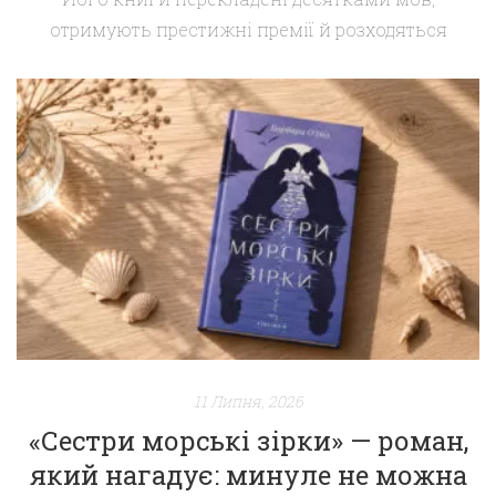
отримують престижні премії й розходяться
мільйонними тиражами. Але якщо запитати
дітей, хто такий Якоб Мартін Стрід — більшість
відповість просто: «Той, хто намалював велет-
грушку». І це, мабуть, найкращий комплімент,
який може отримати автор дитячої книги. Хто він
насправді? Якоб Мартін Стрід народився в 1979
році в Данії. З раннього дитинства […]
11 Липня, 2026
«Сестри морські зірки» — роман,
який нагадує: минуле не можна