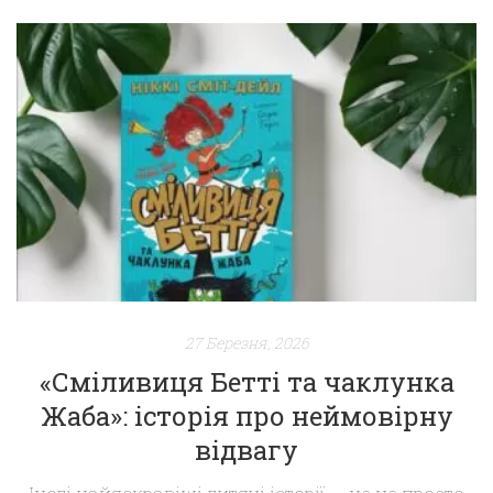
емоціями й візуальним досвідом дитини. Саме
тому ілюстрації в дитячих книгах — це не
прикраса і не «додаток», а повноцінна частина
історії, яка формує спосіб її сприйняття.
Візуальна мова, яку дитина розуміє першою
Перш ніж дитина навчиться […]
27 Березня, 2026
«Сміливиця Бетті та чаклунка
Жаба»: історія про неймовірну
відвагу