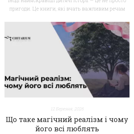
Іноді найяскравіші дитячі історії — це не просто
пригоди. Це книги, які вчать важливим речам
легко, з гумором і через захопливий сюжет. Саме
такою є «Сміливиця Бетті та чаклунка Жаба»
Ніккі Сміт-Дейл — динамічна, кумедна й дуже
жива історія про сміливість, дружбу і вміння
приймати допомогу. Це книга, яка не лише
розважає, а й залишає […]
12 Березня, 2026
Що таке магічний реалізм і чому
його всі люблять