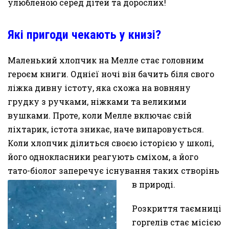
улюбленою серед дітей та дорослих!
Які пригоди чекають у книзі?
Маленький хлопчик на Мелле стає головним
героєм книги. Однієї ночі він бачить біля свого
ліжка дивну істоту, яка схожа на вовняну
грудку з ручками, ніжками та великими
вушками. Проте, коли Мелле включає свій
ліхтарик, істота зникає, наче випаровується.
Коли хлопчик ділиться своєю історією у школі,
його однокласники реагують сміхом, а його
тато-біолог заперечує існування таких створінь
в природі.
Розкриття таємниці
горгелів стає місією