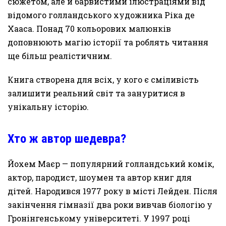
сюжетом, але й барвистими ілюстраціями від
відомого голландського художника Ріка де
Хааса. Понад 70 кольорових малюнків
доповнюють магію історії та роблять читання
ще більш реалістичним.
Книга створена для всіх, у кого є сміливість
залишити реальний світ та зануритися в
унікальну історію.
Хто ж автор шедевра?
Йохем Маєр — популярний голландський комік,
актор, пародист, шоумен та автор книг для
дітей. Народився 1977 року в місті Лейден. Після
закінчення гімназії два роки вивчав біологію у
Гронінгенському університеті. У 1997 році