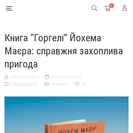
0
Книга “Горгелі” Йохема
Маєра: справжня захоплива
пригода
administrator
19 Серпня, 2023
0 Коментарів
Новини
62