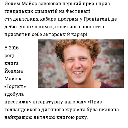
Йохем Майєр завоював перший приз і приз
глядацьких симпатій на Фестивалі
студентських кабаре-програм у Гронінгені, де
дебютував як комік, після чого повністю
присвятив себе акторській кар’єрі.
У 2016
році
книга
Йохема
Майєра
«Горгелі»
здобула
престижну літературну нагороду «Приз
голландського дитячого журі» та була визнана
найкращою дитячою книгою року.