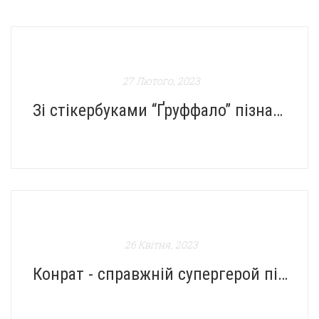
27 Лютого, 2023
Зі стікербуками “Ґруффало” пізнання природи стає захопливим
26 Квітня, 2023
Конрат - справжній супергерой підземелля