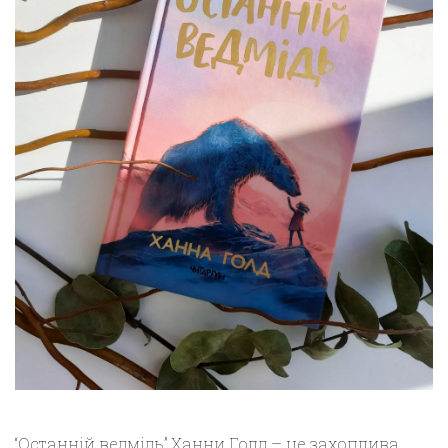
“Останній ведмідь” Ханни Голд – це захоплива