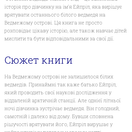
історія про дівчинку на ім’я Ейпріл, яка вирішує
врятувати останнього білого ведмедя на
Ведмежому острові. Ця книга не просто
розповідає цікаву історію, але також навчає дітей
мислити та бути відповідальними за свої дії.
Сюжет книги
На Ведмежому острові не залишилося білих
ведмедів. Принаймні так каже батько Ейпріл,
який проводить свої наукові дослідження у
віддаленій арктичній станції. Але однієї літньої
ночі дівчинка зустрічає ведмедя. Він голодний,
самотній і далеко від дому. Бувши сповнена
рішучості врятувати його, Ейпріл вирушає у