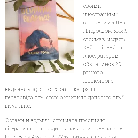
своїми
ілюстраціями,
створеними Леві
Пінфолдом, який
отримав медаль
Кейт Грінуей та є
ілюстратором
обкладинок 20-
річного
ювілейного
видання «Гаррі Поттера». Ілюстрації
переповідають історію книги та доповнюють її
візуально.
“Останній ведмідь” отримала престижні
літературні нагороди, включаючи премію Blue
Peter Book Awards 2022 та дитячу книжкову