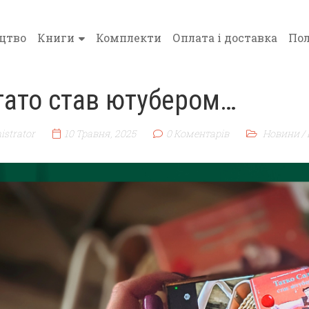
цтво
Книги
Комплекти
Оплата і доставка
Пол
тато став ютубером…
istrator
10 Травня, 2025
0 Коментарів
Новини
/