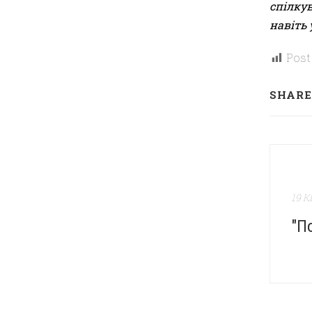
спілкув
навіть 
Post
SHARE
19 К