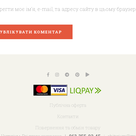
регти моє ім'я, e-mail, та адресу сайту в цьому брауз
Публічна оферта
Контакти
Повернення та обмін товару