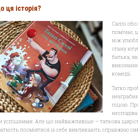
о ця історія?
Саллі обо
помічає, 
ніж улюбле
стану юту
батька, як
виконанні
комедії.
Татко проб
незграбни
піцою. Про
несподіва
и успішними. Але що найважливіше — таткова щиріст
датність посміятися із себе викликають справжню си