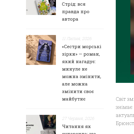
Стрід: вся
правда про
автора
11 Липня, 2026
«Сестри морські
зірки» — роман,
який нагадує:
минуле не
можна змінити,
але можна
змінити своє
майбутнє
Світ зм
знімає
актуал
27 Червня, 2026
Брюнст
Читання як
суперсила: що