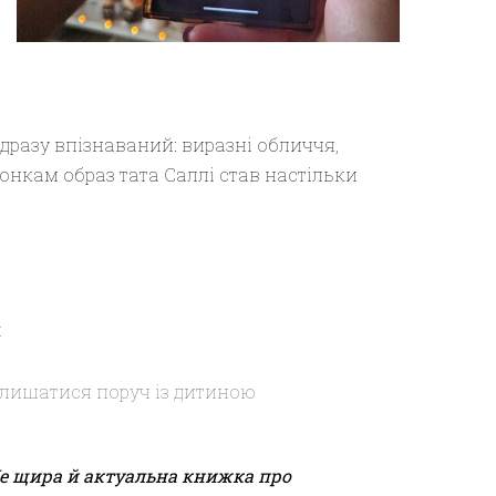
дразу впізнаваний: виразні обличчя,
юнкам образ тата Саллі став настільки
х
залишатися поруч із дитиною
 Це щира й актуальна книжка про