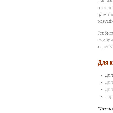
письме
читачі
дотепн
розумін
Торбйо
гумори
харизм
Для к
Для
Для
Для
І п
“Татко 