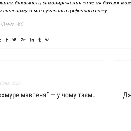
ання, близькість, самовираження та те, як батьки мож
у шаленому темпі сучасного цифрового світу.
 Views:
483
:
вітня, 2025
"Похмуре мавпеня” — у чому таємниця популярності