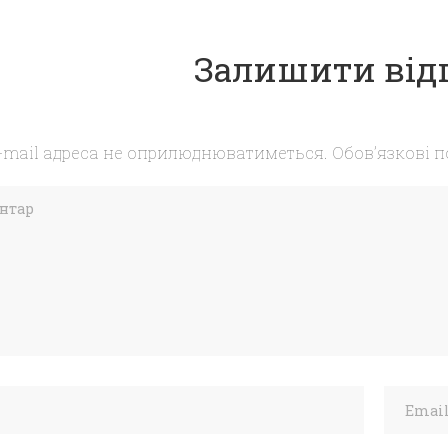
Залишити від
-mail адреса не оприлюднюватиметься.
Обов’язкові 