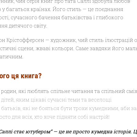
нник, чия серія книг про тата Саллі здобула любов
в у багатьох країнах. Його стиль — це поєднання
ості, сучасного бачення батьківства і глибокого
ня дитячого світу.
рн Крістофферсен — художник, чий стиль ілюстрацій о
стичні сцени, жваві кольори. Саме завдяки його мал
атичним.
ого ця книга?
 родин, які люблять спільне читання та спільний смі
 дітей, яким цікаві сучасні теми та веселощі
 батьків, які не бояться бути трохи кумедними, аби 
росто для всіх, хто хоче підняти собі настрій!
Саллі стає ютубером” — це не просто кумедна історія.