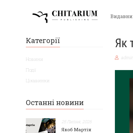
Видавни
Категорії
Як 
admin
Новини
Події
Цікавинки
Останні новини
25 Липня, 2026
Якоб Мартін