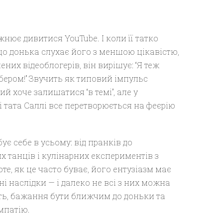
жнює дивитися YouTube. І коли її татко
що донька слухає його з меншою цікавістю,
них відеоблогерів, він вирішує: “Я теж
бером!” Звучить як типовий імпульс
ий хоче залишатися “в темі”, але у
 тата Саллі все перетворюється на феєрію
ує себе в усьому: від пранків до
х танців і кулінарних експериментів з
те, як це часто буває, його ентузіазм має
ні наслідки — і далеко не всі з них можна
ь, бажання бути ближчим до доньки та
мпатію.