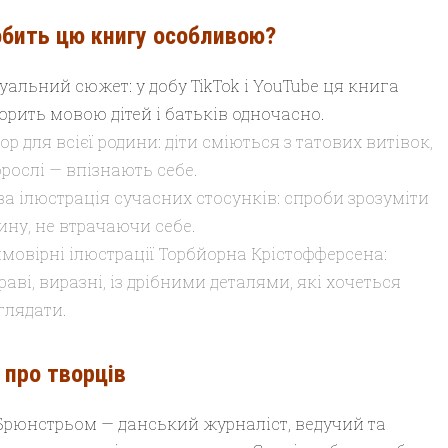
бить цю книгу особливою?
уальний сюжет: у добу TikTok і YouTube ця книга
орить мовою дітей і батьків одночасно.
ор для всієї родини: діти сміються з татових витівок,
орослі — впізнають себе.
а ілюстрація сучасних стосунків: спроби зрозуміти
ину, не втрачаючи себе.
мовірні ілюстрації Торбйорна Крістофферсена:
раві, виразні, із дрібними деталями, які хочеться
глядати.
 про творців
Брюнстрьом — данський журналіст, ведучий та