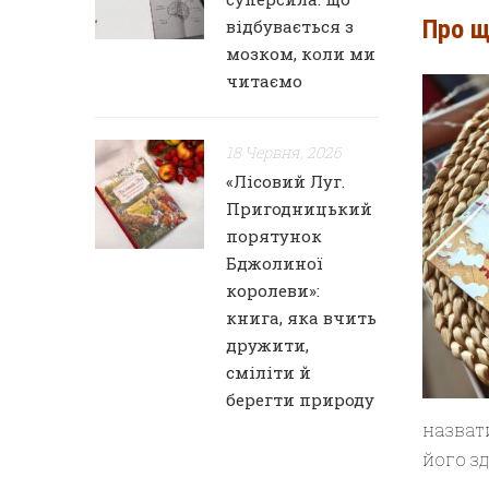
Про щ
відбувається з
мозком, коли ми
читаємо
18 Червня, 2026
«Лісовий Луг.
Пригодницький
порятунок
Бджолиної
королеви»:
книга, яка вчить
дружити,
сміліти й
берегти природу
назват
його з