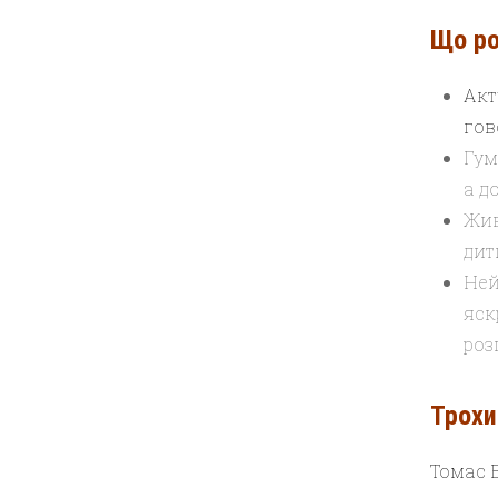
Що ро
Акт
гов
Гум
а д
Жив
дит
Ней
яск
роз
Трохи
Томас 