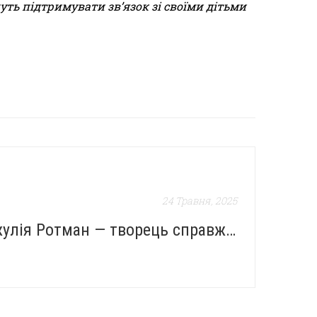
уть підтримувати зв’язок зі своїми дітьми
24 Травня, 2025
Джулія Ротман — творець справжніх книг-шедеврів