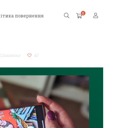
0
ітика повернення
Цікавинки
40