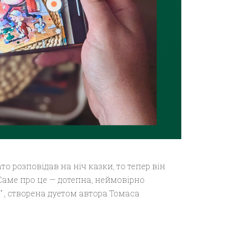
то розповідав на ніч казки, то тепер він
Саме про це — дотепна, неймовірно
 , створена дуетом автора Томаса