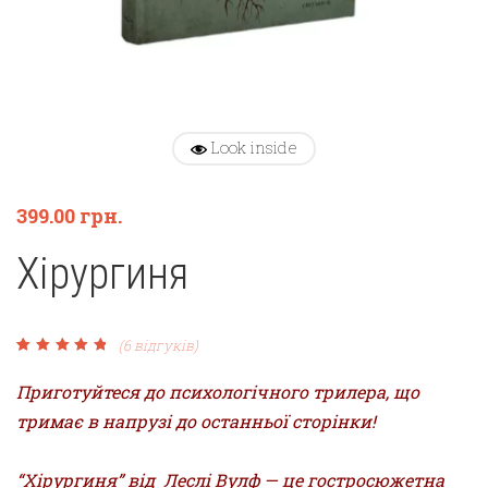
Look inside
399.00
грн.
Хірургиня
(
6
відгуків)
Рейтинг
6
5.00
з 5
на основі
Приготуйтеся до психологічного трилера, що
опитування
покупців
тримає в напрузі до останньої сторінки!
“Хірургиня” від Леслі Вулф — це гостросюжетна