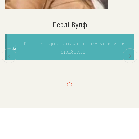
Леслі Вулф
Товарів, відповідних вашому запиту, не
знайдено.