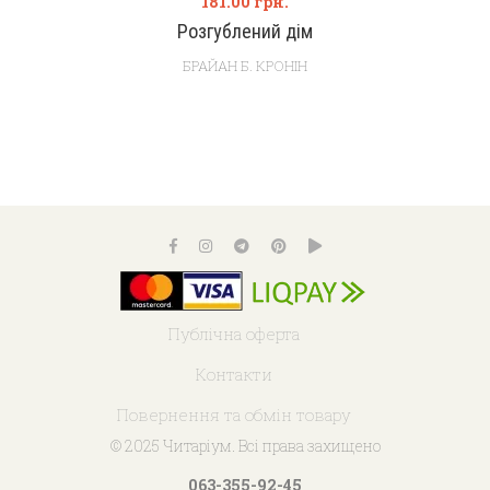
181.00
грн.
Розгублений дім
БРАЙАН Б. КРОНІН
Публічна оферта
Контакти
Повернення та обмін товару
© 2025 Читаріум. Всі права захищено
063-355-92-45