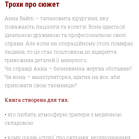
Трохи про сюжет
Анна Вайлі — талановита хірургиня, яку
поважають пацієнти та колеги. Вона здається
ідеальною дружиною та професіоналкою своєї
справи. Але коли на операційному столі помирає
людина, то це стає поштовхом до відкриття
тривожних деталей її минулого.
Чи справді Анна — безневинна жертва обставин?
Чи вона — маніпуляторка, здатна на все, аби
приховати свою таємницю?
Книга створена для тих:
• хто любить атмосферні трилери з медичною
складовою
• кому цікаві історії про сильних, неоднозначних