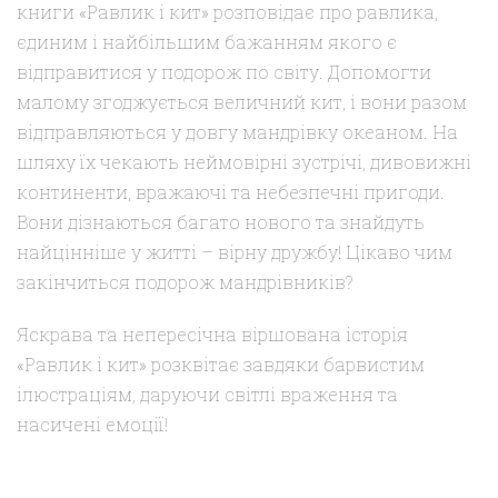
книги «Равлик і кит» розповідає про равлика,
єдиним і найбільшим бажанням якого є
відправитися у подорож по світу. Допомогти
малому згоджується величний кит, і вони разом
відправляються у довгу мандрівку океаном. На
шляху їх чекають неймовірні зустрічі, дивовижні
континенти, вражаючі та небезпечні пригоди.
Вони дізнаються багато нового та знайдуть
найцінніше у житті – вірну дружбу! Цікаво чим
закінчиться подорож мандрівників?
Яскрава та непересічна віршована історія
«Равлик і кит» розквітає завдяки барвистим
ілюстраціям, даруючи світлі враження та
насичені емоції!