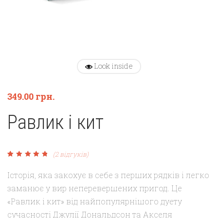
Look inside
349.00
грн.
Равлик і кит
(
2
відгуків)
Рейтинг
2
5.00
з 5
на основі
Історія, яка закохує в себе з перших рядків і легко
опитування
покупців
заманює у вир неперевершених пригод. Це
«Равлик і кит» від найпопулярнішого дуету
сучасності Джулії Дональдсон та Акселя