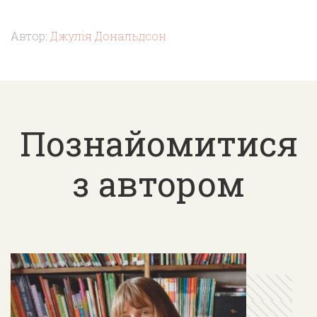
Автор:
Джулія Дональдсон
Познайомитися
з автором