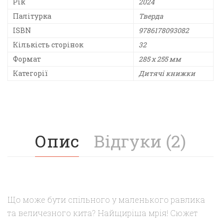
Рік
2024
Палітурка
Тверда
ISBN
9786178093082
Кількість сторінок
32
Формат
285 х 255 мм
Категорії
Дитячі книжки
Опис
Відгуки (2)
Що може бути спільного у маленького равлика
та величезного кита? Найщиріша мрія! Сюжет