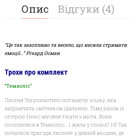
Опис
Відгуки (4)
“Це так захопливо та весело, що несила стримати
емоції…” Річард Осман
Трохи про комплект
“Темноліс”
Лисеня Тед розлютило поганючу кішку, яка
заправляла смітником їдальнею. Тому разом із
сестрою Ненсі мусили тікати з міста. Вони
поселилися в Темнолісі… і жили у спокої? НІ! Так
почалися пригоди лисенят у дивній місцині, де