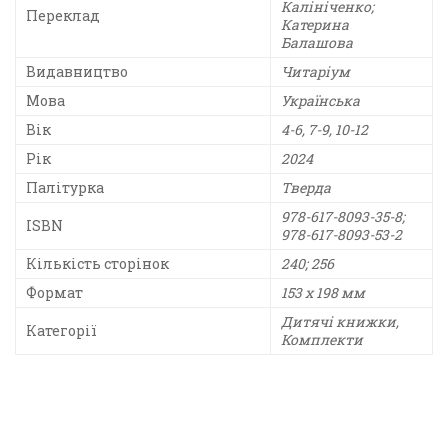
Калініченко;
Переклад
Катерина
Балашова
Видавництво
Читаріум
Мова
Українська
Вік
4-6, 7-9, 10-12
Рік
2024
Палітурка
Тверда
978-617-8093-35-8;
ISBN
978-617-8093-53-2
Кількість сторінок
240; 256
Формат
153 х 198 мм
Дитячі книжки,
Категорії
Комплекти