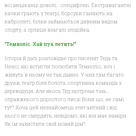
всі мешканці доволі… специфічні. Екстравагантні
качки грають у театрі, борсуки ганяють на
кабріолеті, білки займаються дивним видом
спорту, а орлиця взагалі злодійка.
“Темноліс. Хай пух летить!”
Історія й далі розповідає про лисенят Теда та
Ненсі, які встигли полюбити Темноліс, хоч і
живуть в ньому не так давно. У них там багато
друзів, театр біля болота, спортивна команда з
дереводуця. Але якось Тед зустрічає тінь…
справжнього дорослого лиса! Вони що, не самі
тут? Хоча цей незнайомець елегантний і від
нього не смердить, невідомо, які він має наміри.
Як їм захистити свій новий дім?