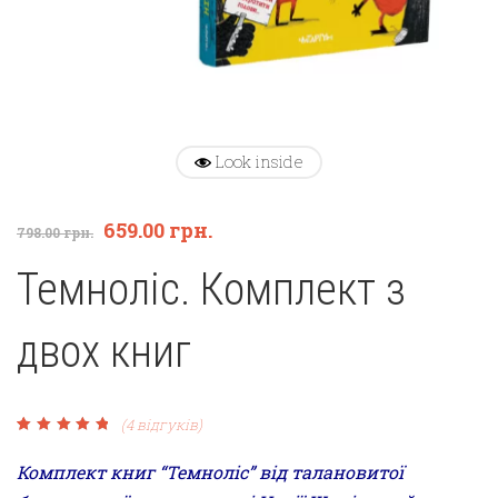
Look inside
659.00
грн.
798.00
грн.
Темноліс. Комплект з
двох книг
(
4
відгуків)
Рейтинг
4
5.00
з 5
на основі
Комплект книг “Темноліс” від талановитої
опитування
покупців