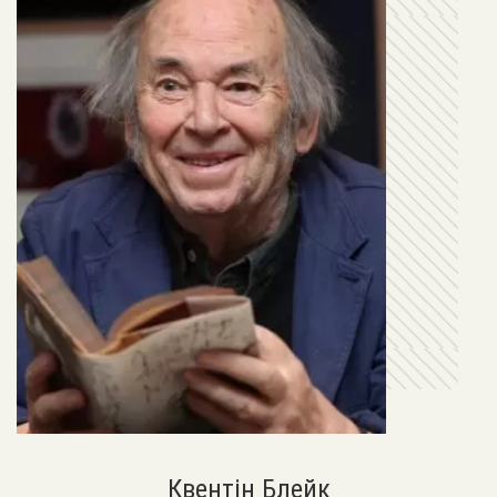
Квентін Блейк