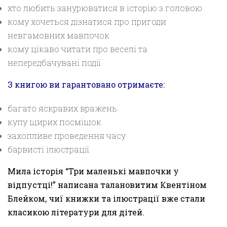
хто любить занурюватися в історію з головою
кому хочеться дізнатися про пригоди
невгамовних мавпочок
кому цікаво читати про веселі та
непередбачувані події
З книгою ви гарантовано отримаєте:
багато яскравих вражень
купу щирих посмішок
захопливе проведення часу
барвисті ілюстрації
Мила історія “Три маленькі мавпочки у
відпустці!” написана талановитим Квентіном
Блейком, чиї книжки та ілюстрації вже стали
класикою літератури для дітей.