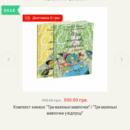
SALE
500.00
грн.
598.00
грн.
Комплект книжок “Три маленькі мавпочки” і “Три маленькі
мавпочки у відпусці”