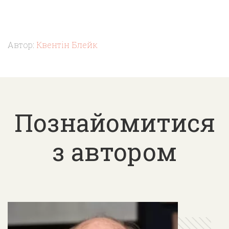
Автор:
Квентін Блейк
Познайомитися
з автором