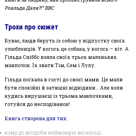
Роальда Даля?!” BBC
Трохи про сюжет
Буває, люди беруть із собою у відпустку своїх
улюбленців. У когось це собака, у когось — кіт. А
Гільда Сніббс взяла своїх трьох маленьких
мавпочок. Їх звати Тім, Сем і Лулу.
Гільда поїхала в гості до своєї мами. Це мали
бути спокійні й затишні відвідини… Але коли
кудись вирушаєш із трьома мавпочками,
готуйся до несподіванок!
Книга створена для тих:
кому до вподоби неймовірні веселощі