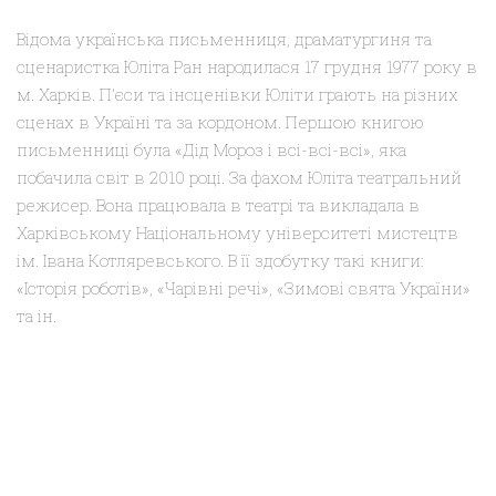
Відома українська письменниця, драматургиня та
сценаристка Юліта Ран народилася 17 грудня 1977 року в
м. Харків. П’єси та інсценівки Юліти грають на різних
сценах в Україні та за кордоном. Першою книгою
письменниці була «Дід Мороз і всі-всі-всі», яка
побачила світ в 2010 році. За фахом Юліта театральний
режисер. Вона працювала в театрі та викладала в
Харківському Національному університеті мистецтв
ім. Івана Котляревського. В її здобутку такі книги:
«Історія роботів», «Чарівні речі», «Зимові свята України»
та ін.