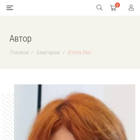
0
Автор
Головна
/
Книгарня
/
Юліта Ран