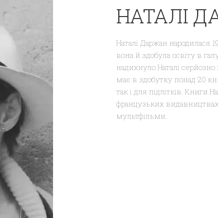
НАТАЛІ Д
Наталі Даржан народилася 1
вона й здобула освіту в гал
надихнуло Наталі серйозно 
має в здобутку понад 20 кн
так і для підлітків. Книги 
французьких видавництвах,
мультфільми.