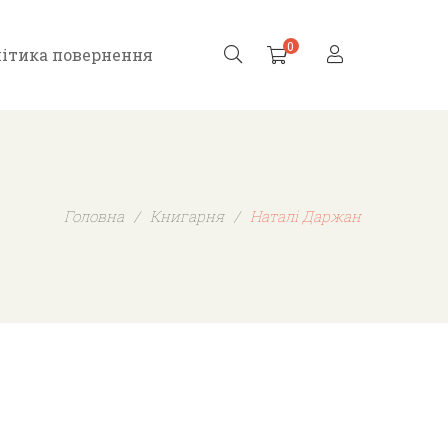
0
ітика повернення
Головна
/
Книгарня
/
Наталі Даржан