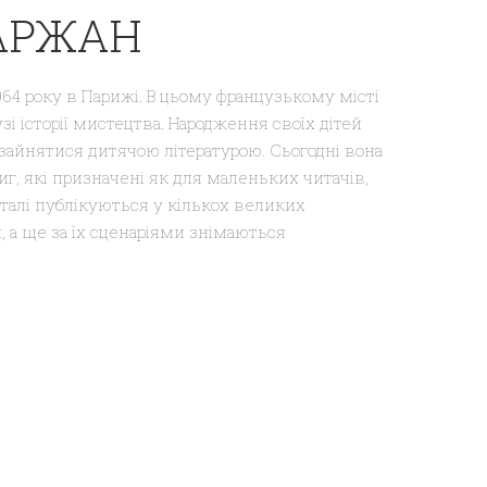
АРЖАН
964 року в Парижі. В цьому французькому місті
узі історії мистецтва. Народження своїх дітей
зайнятися дитячою літературою. Сьогодні вона
иг, які призначені як для маленьких читачів,
Наталі публікуються у кількох великих
 а ще за їх сценаріями знімаються