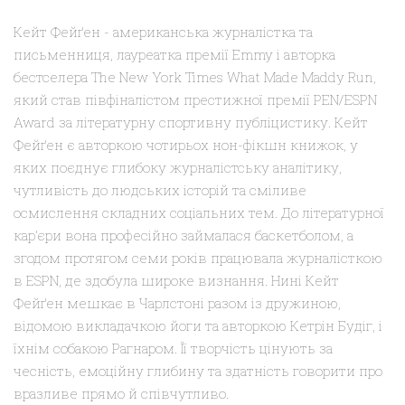
Кейт Фейґен - американська журналістка та
письменниця, лауреатка премії Emmy і авторка
бестселера The New York Times What Made Maddy Run,
який став півфіналістом престижної премії PEN/ESPN
Award за літературну спортивну публіцистику. Кейт
Фейґен є авторкою чотирьох нон-фікшн книжок, у
яких поєднує глибоку журналістську аналітику,
чутливість до людських історій та сміливе
осмислення складних соціальних тем. До літературної
кар’єри вона професійно займалася баскетболом, а
згодом протягом семи років працювала журналісткою
в ESPN, де здобула широке визнання. Нині Кейт
Фейґен мешкає в Чарлстоні разом із дружиною,
відомою викладачкою йоги та авторкою Кетрін Будіг, і
їхнім собакою Рагнаром. Її творчість цінують за
чесність, емоційну глибину та здатність говорити про
вразливе прямо й співчутливо.