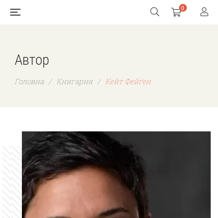
0
Автор
Головна
/
Книгарня
/
Кейт Фейґен