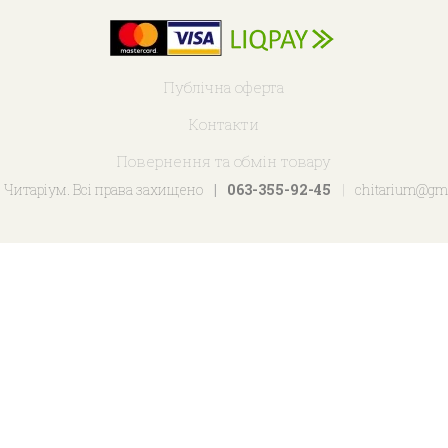
Публічна оферта
Контакти
Повернення та обмін товару
 Читаріум. Всі права захищено
063-355-92-45
chitarium@gm