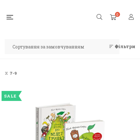
0
Фільтри
7-9
SALE