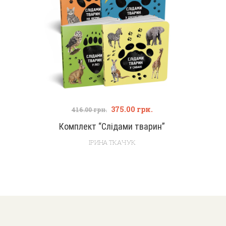
375.00
грн.
416.00
грн.
Комплект “Слідами тварин”
ІРИНА ТКАЧУК