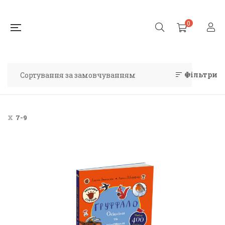
0
Фільтри
7-9