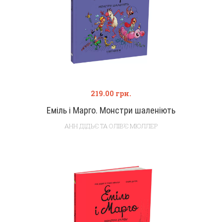
219.00
грн.
Еміль і Марго. Монстри шаленіють
АНН ДІДЬЄ ТА ОЛІВ’Є МЮЛЛЕР