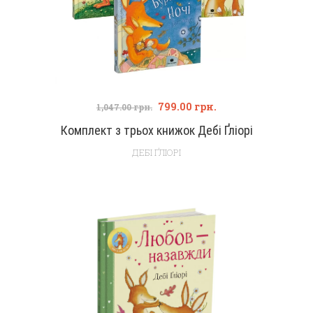
799.00
грн.
1,047.00
грн.
Комплект з трьох книжок Дебі Ґліорі
ДЕБІ ҐЛІОРІ