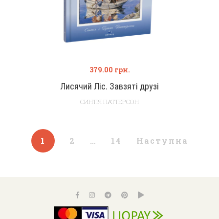
379.00
грн.
Лисячий Ліс. Завзяті друзі
СИНТІЯ ПАТТЕРСОН
1
2
…
14
Наступна