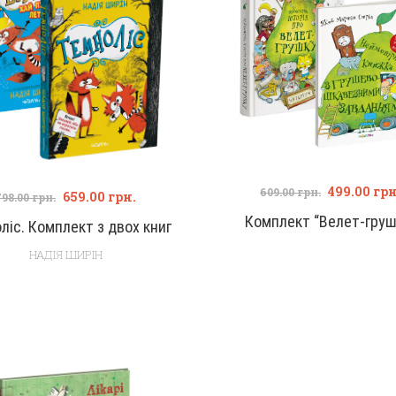
499.00
грн
609.00
грн.
659.00
грн.
798.00
грн.
Комплект “Велет-груш
ліс. Комплект з двох книг
НАДІЯ ШИРІН