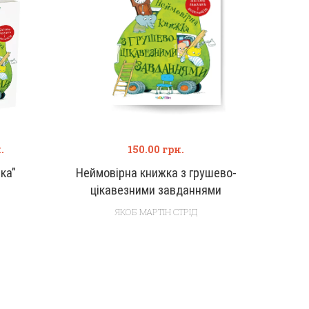
.
150.00
грн.
ка”
Неймовірна книжка з грушево-
цікавезними завданнями
ЯКОБ МАРТІН СТРІД