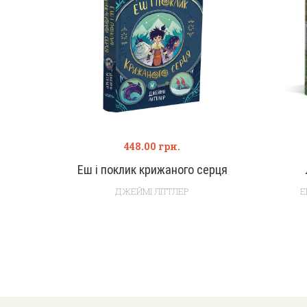
448.00
грн.
Еш і поклик крижаного серця
ДЖЕЙМІ ЛІТТЛЕР
Е