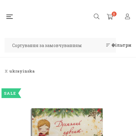
0
Фільтри
ukrayinska
SALE