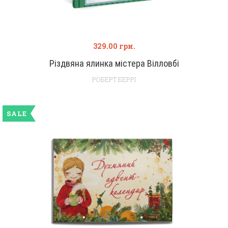
329.00
грн.
Різдвяна ялинка містера Вілловбі
РОБЕРТ БЕРРІ
SALE