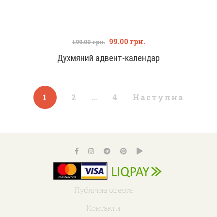
99.00
грн.
199.00
грн.
Духмяний адвент-календар
1
2
…
4
Наступна
Публічна оферта
Контакти