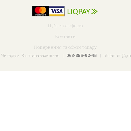
Публічна оферта
Контакти
Повернення та обмін товару
 Читаріум. Всі права захищено
063-355-92-45
chitarium@gm