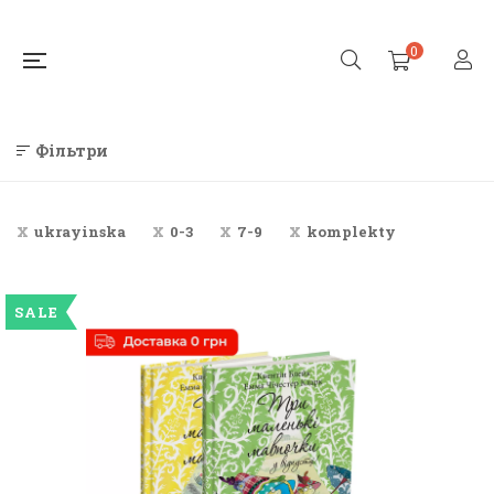
0
Фільтри
ukrayinska
0-3
7-9
komplekty
SALE