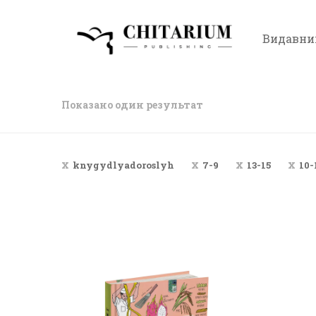
Видавни
Показано один результат
knygydlyadoroslyh
7-9
13-15
10-