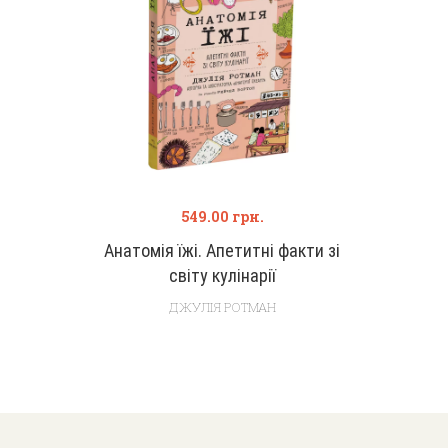
549.00
грн.
Анатомія їжі. Апетитні факти зі
світу кулінарії
ДЖУЛІЯ РОТМАН