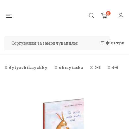
0
Фільтри
dytyachiknyzhky
ukrayinska
0-3
4-6