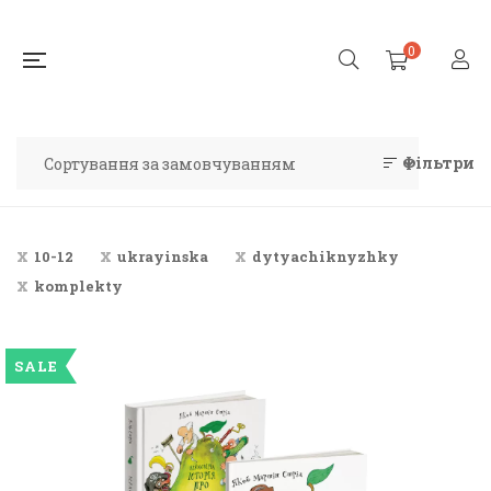
0
Фільтри
10-12
ukrayinska
dytyachiknyzhky
komplekty
SALE