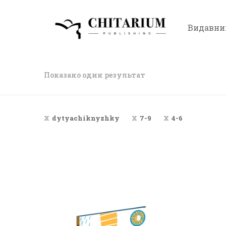
Видавни
Показано один результат
dytyachiknyzhky
7-9
4-6