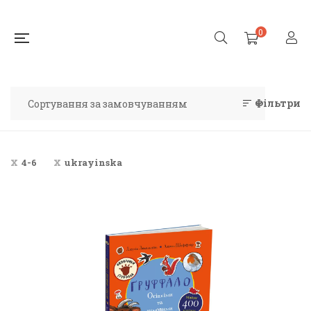
0
Фільтри
4-6
ukrayinska