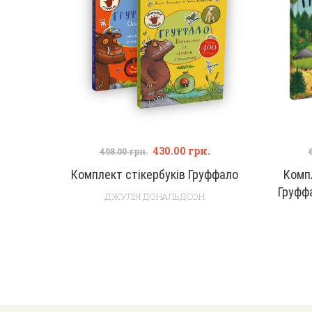
430.00
грн.
498.00
грн.
Комплект стікербуків Груффало
Комп
Груффа
ДЖУЛІЯ ДОНАЛЬДСОН