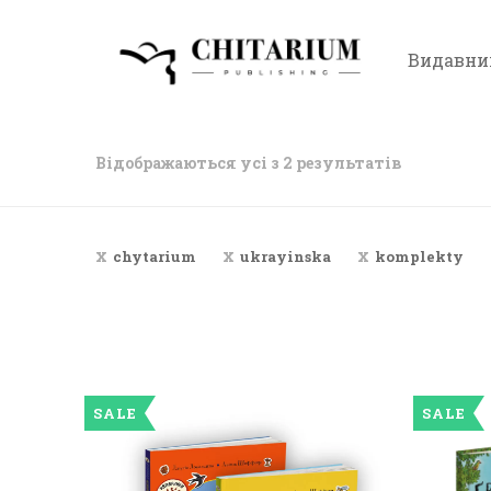
Видавни
Відображаються усі з 2 результатів
chytarium
ukrayinska
komplekty
SALE
SALE