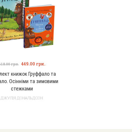
449.00
грн.
618.00
грн.
лект книжок Груффало та
ло. Осінніми та зимовими
стежками
ДЖУЛІЯ ДОНАЛЬДСОН