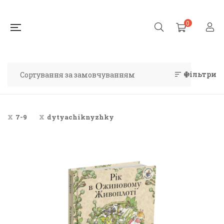
0
Фільтри
7-9
dytyachiknyzhky