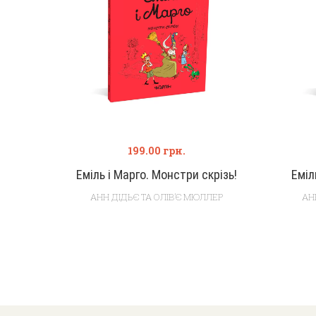
199.00
грн.
Еміль і Марго. Монстри скрізь!
Еміл
АНН ДІДЬЄ ТА ОЛІВ’Є МЮЛЛЕР
АН