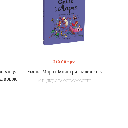
219.00
грн.
ні місця
Еміль і Марго. Монстри шаленіють
ід водою
АНН ДІДЬЄ ТА ОЛІВ’Є МЮЛЛЕР