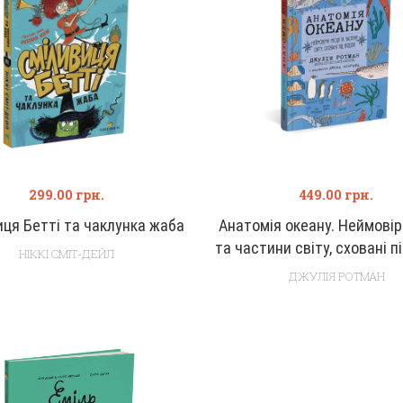
299.00
грн.
449.00
грн.
иця Бетті та чаклунка жаба
Анатомія океану. Неймовір
та частини світу, сховані п
НІККІ СМІТ-ДЕЙЛ
ДЖУЛІЯ РОТМАН