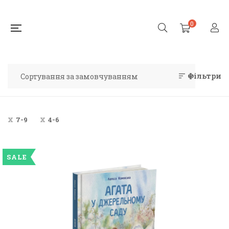
0
Фільтри
7-9
4-6
SALE