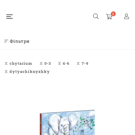
0
Фільтри
chytarium
0-3
4-6
7-9
dytyachiknyzhky