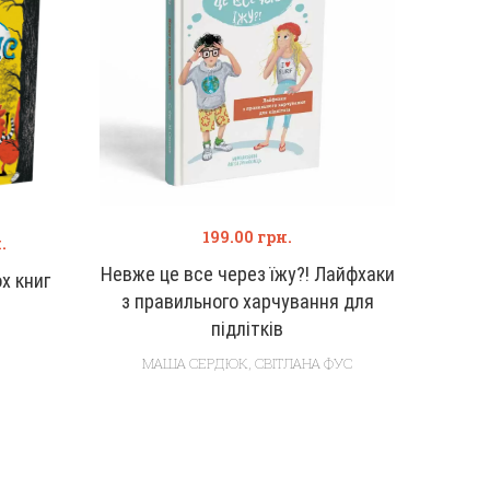
199.00
грн.
.
Невже це все через їжу?! Лайфхаки
х книг
з правильного харчування для
підлітків
МАША СЕРДЮК
,
СВІТЛАНА ФУС