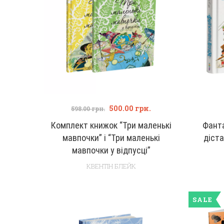
500.00
грн.
598.00
грн.
Комплект книжок “Три маленькі
Фанта
мавпочки” і “Три маленькі
діста
мавпочки у відпусці”
КВЕНТІН БЛЕЙК
SALE