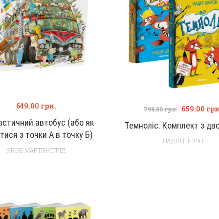
649.00
грн.
659.00
грн
798.00
грн.
стичний автобус (або як
Темноліс. Комплект з дво
тися з точки А в точку Б)
НАДІЯ ШИРІН
ЯКОБ МАРТІН СТРІД