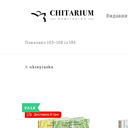
Видавни
Показано 103–108 із 184
ukrayinska
SALE