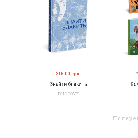
215.00
грн.
Знайти блакить
Ко
ЛОЇС ЛОУРІ
Попере