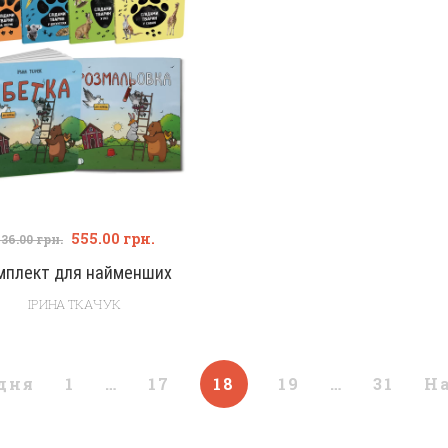
555.00
грн.
736.00
грн.
мплект для найменших
ІРИНА ТКАЧУК
дня
1
…
17
18
19
…
31
Н