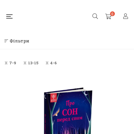
0
Фільтри
7-9
13-15
4-6