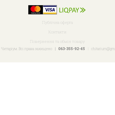
Публічна оферта
Контакти
Повернення та обмін товару
 Читаріум. Всі права захищено
063-355-92-45
chitarium@gm