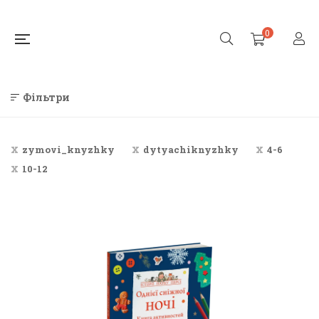
0
Фільтри
zymovi_knyzhky
dytyachiknyzhky
4-6
10-12