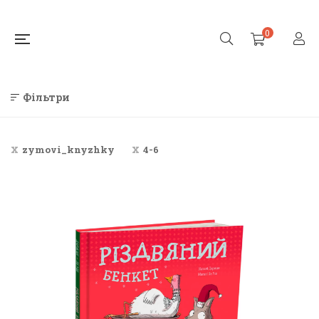
0
Фільтри
zymovi_knyzhky
4-6