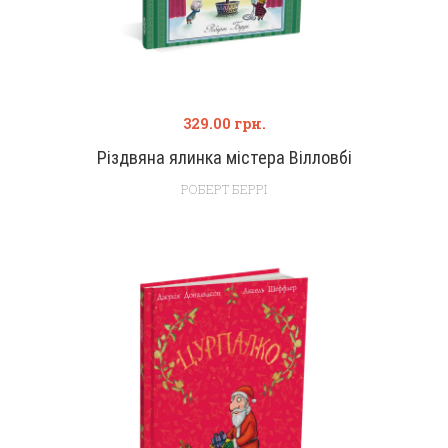
329.00
грн.
Різдвяна ялинка містера Вілловбі
РОБЕРТ БЕРРІ