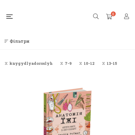
0
Фільтри
knygydlyadoroslyh
7-9
10-12
13-15