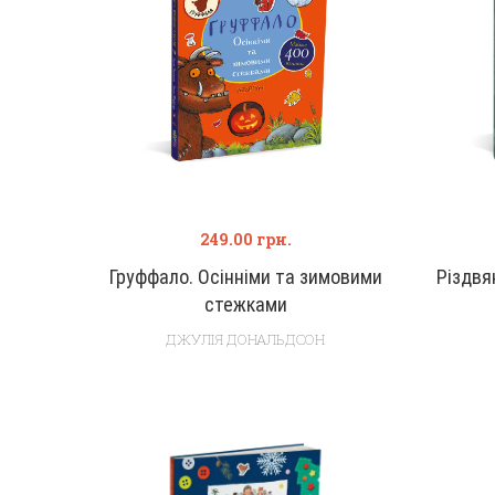
249.00
грн.
Груффало. Осінніми та зимовими
Різдвя
стежками
ДЖУЛІЯ ДОНАЛЬДСОН