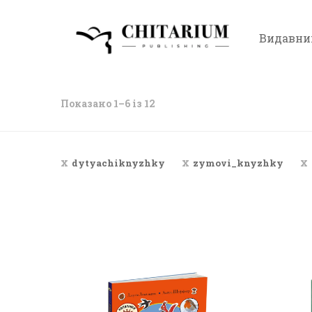
Видавни
Показано 1–6 із 12
dytyachiknyzhky
zymovi_knyzhky