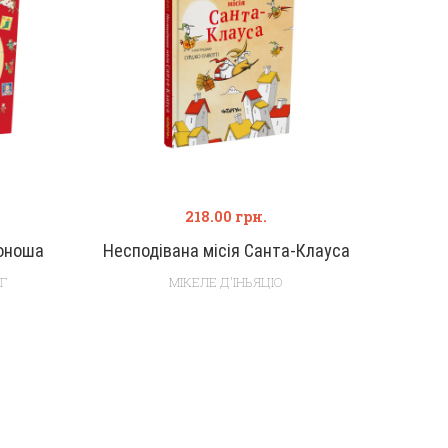
218.00
грн.
оноша
Несподівана місія Санта-Клауса
Г
МІКЕЛЕ Д'ІНЬЯЦІО