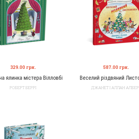
329.00
грн.
587.00
грн.
на ялинка містера Вілловбі
Веселий різдвяний Лист
РОБЕРТ БЕРРІ
ДЖАНЕТ І АЛЛАН АЛБЕР