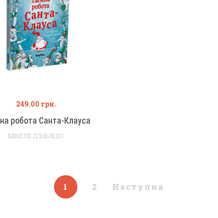
249.00
грн.
на робота Санта-Клауса
МІКЕЛЕ Д'ІНЬЯЦІО
1
2
Наступна